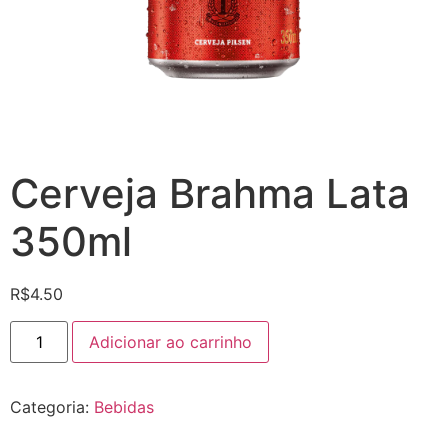
Cerveja Brahma Lata
350ml
R$
4.50
Cerveja
Adicionar ao carrinho
Brahma
Lata
350ml
quantidade
Categoria:
Bebidas