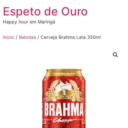
Ir
Espeto de Ouro
para
o
Happy hour em Maringá
conteúdo
Início
/
Bebidas
/ Cerveja Brahma Lata 350ml