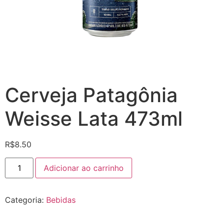
Cerveja Patagônia
Weisse Lata 473ml
R$
8.50
Cerveja
Adicionar ao carrinho
Patagônia
Weisse
Lata
473ml
Categoria:
Bebidas
quantidade