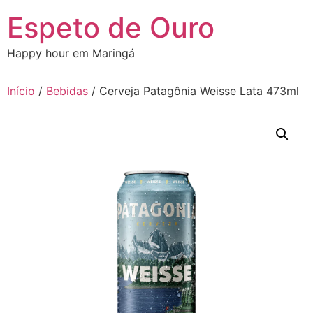
Ir
Espeto de Ouro
para
o
Happy hour em Maringá
conteúdo
Início
/
Bebidas
/ Cerveja Patagônia Weisse Lata 473ml