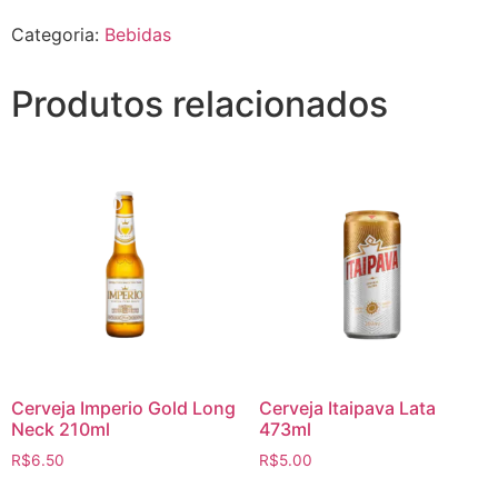
Melancia
Categoria:
Bebidas
Edition
Lata
250ml
quantidade
Produtos relacionados
Cerveja Imperio Gold Long
Cerveja Itaipava Lata
Neck 210ml
473ml
R$
6.50
R$
5.00