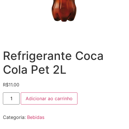
Refrigerante Coca
Cola Pet 2L
R$
11.00
Refrigerante
Adicionar ao carrinho
Coca
Cola
Pet
2L
Categoria:
Bebidas
quantidade