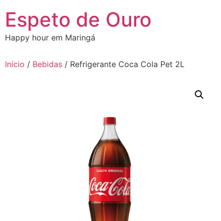
Ir
Espeto de Ouro
para
o
Happy hour em Maringá
conteúdo
Início
/
Bebidas
/ Refrigerante Coca Cola Pet 2L