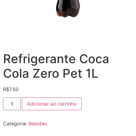
Refrigerante Coca
Cola Zero Pet 1L
R$
7.50
Refrigerante
Adicionar ao carrinho
Coca
Cola
Zero
Pet
Categoria:
Bebidas
1L
quantidade