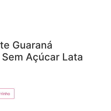
nte Guaraná
a Sem Açúcar Lata
rrinho