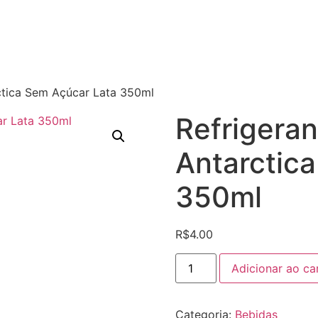
ctica Sem Açúcar Lata 350ml
Refrigera
Antarctic
350ml
R$
4.00
Refrigerante
Adicionar ao ca
Guaraná
Antarctica
Sem
Açúcar
Categoria:
Bebidas
Lata