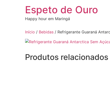
Ir
Espeto de Ouro
para
o
Happy hour em Maringá
conteúdo
Início
/
Bebidas
/ Refrigerante Guaraná Antar
Produtos relacionados