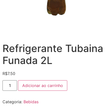
Refrigerante Tubaina
Funada 2L
R$
7.50
Refrigerante
Adicionar ao carrinho
Tubaina
Funada
2L
quantidade
Categoria:
Bebidas