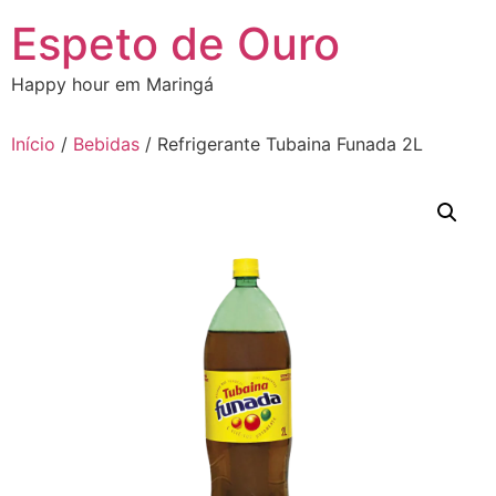
Ir
Espeto de Ouro
para
o
Happy hour em Maringá
conteúdo
Início
/
Bebidas
/ Refrigerante Tubaina Funada 2L