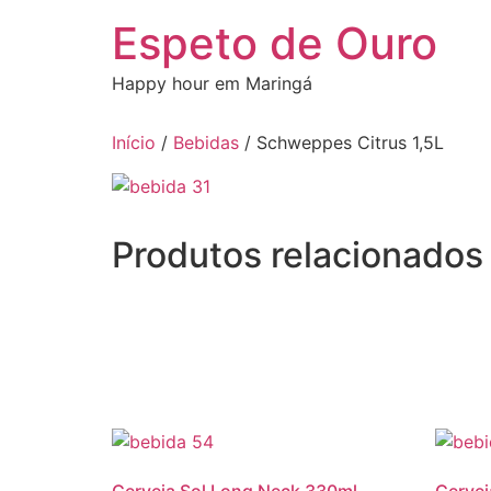
Ir
Espeto de Ouro
para
o
Happy hour em Maringá
conteúdo
Início
/
Bebidas
/ Schweppes Citrus 1,5L
Produtos relacionados
Cerveja Sol Long Neck 330ml
Cervej