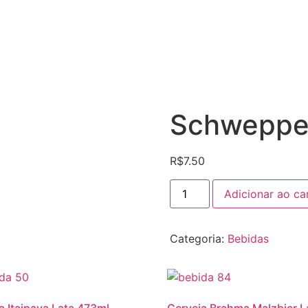
Schweppes
R$
7.50
Schweppes
Adicionar ao ca
Citrus
1,5L
quantidade
Categoria:
Bebidas
a Itaipava Lata 473ml
Cerveja Brahma Malzbier L