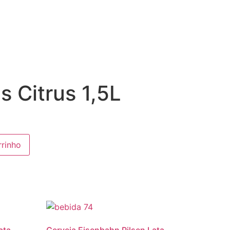
 Citrus 1,5L
rrinho
ata
Cerveja Eisenbahn Pilsen Lata